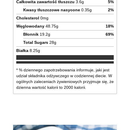
Całkowita zawartość tłuszczu
3.6
g
5
%
Kwasy tłuszczowe nasycone
0.35
g
2
%
Cholesterol
0
mg
Węglowodany
48.75
g
18
%
Błonnik
19.2
g
69
%
Total Sugars
28
g
Białka
8.25
g
* % dziennego zapotrzebowania informuje, jaki jest
udział składnika odżywczego w codziennej diecie. W
ogólnych zaleceniach żywieniowych przyjmuje się, że
dzienna wartość kalorii to 2000 kalorii.