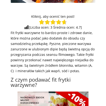
Kliknij, aby ocenić ten post!
[Liczba ocen:
3
Średnia ocen:
4.7
]
Fit frytki warzywne to bardzo proste i zdrowe danie,
które można podać jako dodatek do obiadu czy
samodzielną przekąskę. Pyszne, pieczone warzywa
zanurzone w ulubionym dipie będą świetną opcją do
przegryzania podczas seansu filmowego. Takie frytki
powinny przekonać nawet największego niejadka do
warzyw. Są świetnym źródłem błonnika, witamin (A,
C) i minerałów takich jak wapń, sód i potas.
Z czym podawać fit frytki
warzywne?