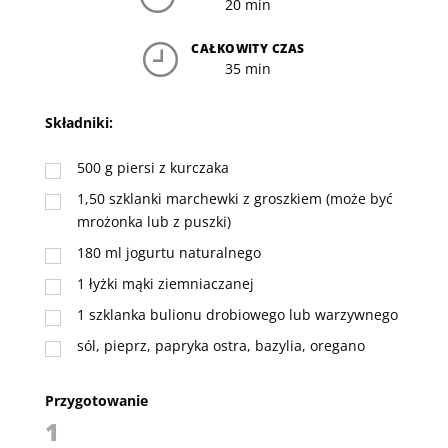
20 min
CAŁKOWITY CZAS
35 min
Składniki:
500
g
piersi z kurczaka
1,50
szklanki
marchewki z groszkiem (może być
mrożonka lub z puszki)
180
ml
jogurtu naturalnego
1
łyżki
mąki ziemniaczanej
1
szklanka
bulionu drobiowego lub warzywnego
sól, pieprz, papryka ostra, bazylia, oregano
Przygotowanie
1