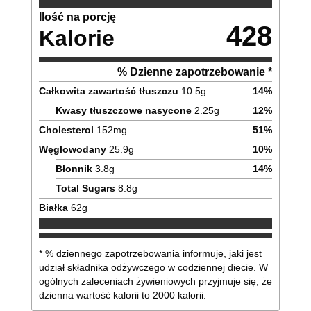
Ilość na porcję
428
Kalorie
% Dzienne zapotrzebowanie *
Całkowita zawartość tłuszczu
10.5
g
14
%
Kwasy tłuszczowe nasycone
2.25
g
12
%
Cholesterol
152
mg
51
%
Węglowodany
25.9
g
10
%
Błonnik
3.8
g
14
%
Total Sugars
8.8
g
Białka
62
g
* % dziennego zapotrzebowania informuje, jaki jest
udział składnika odżywczego w codziennej diecie. W
ogólnych zaleceniach żywieniowych przyjmuje się, że
dzienna wartość kalorii to 2000 kalorii.