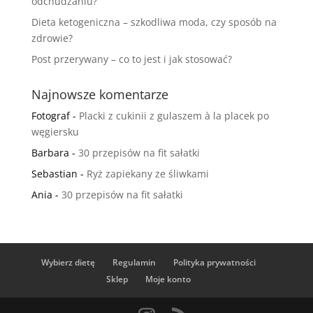
odchudzaniu?
Dieta ketogeniczna – szkodliwa moda, czy sposób na
zdrowie?
Post przerywany – co to jest i jak stosować?
Najnowsze komentarze
Fotograf
-
Placki z cukinii z gulaszem à la placek po
węgiersku
Barbara
-
30 przepisów na fit sałatki
Sebastian
-
Ryż zapiekany ze śliwkami
Ania
-
30 przepisów na fit sałatki
Wybierz dietę
Regulamin
Polityka prywatności
Sklep
Moje konto