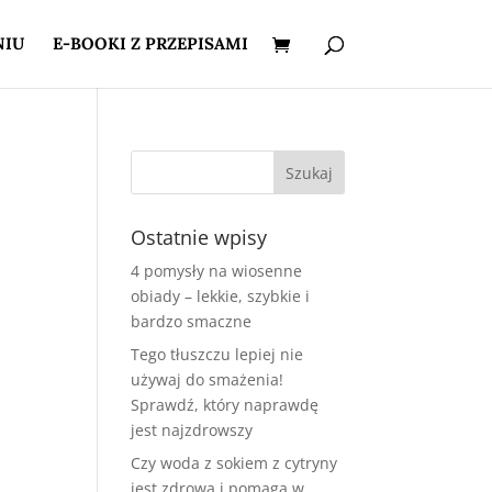
NIU
E-BOOKI Z PRZEPISAMI
Ostatnie wpisy
4 pomysły na wiosenne
obiady – lekkie, szybkie i
bardzo smaczne
Tego tłuszczu lepiej nie
używaj do smażenia!
Sprawdź, który naprawdę
jest najzdrowszy
Czy woda z sokiem z cytryny
jest zdrowa i pomaga w