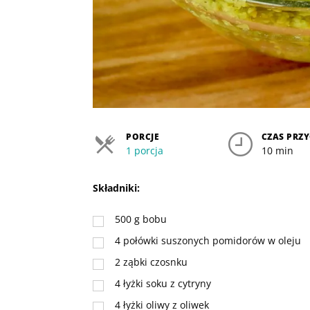
PORCJE
CZAS PRZ
1 porcja
10 min
Składniki:
500
g
bobu
4
połówki suszonych pomidorów w oleju
2
ząbki czosnku
4
łyżki
soku z cytryny
4
łyżki
oliwy z oliwek