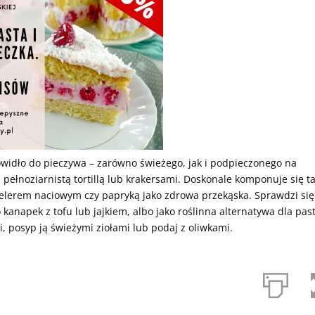
owidło do pieczywa – zarówno świeżego, jak i podpieczonego na
ełnoziarnistą tortillą lub krakersami. Doskonale komponuje się t
elerem naciowym czy papryką jako zdrowa przekąska. Sprawdzi się
kanapek z tofu lub jajkiem, albo jako roślinna alternatywa dla pas
i, posyp ją świeżymi ziołami lub podaj z oliwkami.