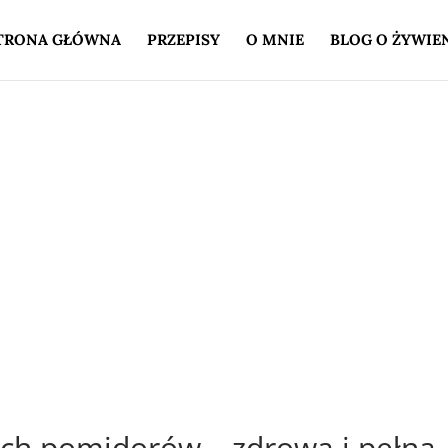
TRONA GŁÓWNA
PRZEPISY
O MNIE
BLOG O ŻYWIE
ych pomidorów – zdrowa i pełna