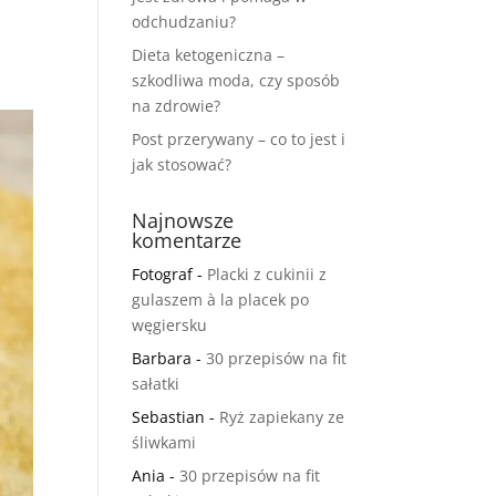
odchudzaniu?
Dieta ketogeniczna –
szkodliwa moda, czy sposób
na zdrowie?
Post przerywany – co to jest i
jak stosować?
Najnowsze
komentarze
Fotograf
-
Placki z cukinii z
gulaszem à la placek po
węgiersku
Barbara
-
30 przepisów na fit
sałatki
Sebastian
-
Ryż zapiekany ze
śliwkami
Ania
-
30 przepisów na fit