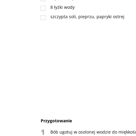
8
łyżki
wody
szczypta soli, pieprzu, papryki ostrej
Przygotowanie
1
Bób ugotuj w osolonej wodzie do miękkośc