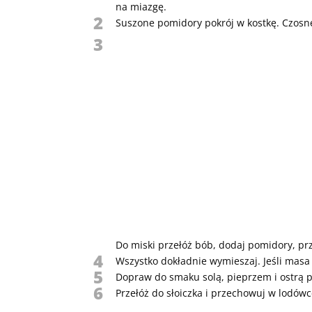
na miazgę.
2
Suszone pomidory pokrój w kostkę. Czosne
3
Do miski przełóż bób, dodaj pomidory, prze
4
Wszystko dokładnie wymieszaj. Jeśli masa 
5
Dopraw do smaku solą, pieprzem i ostrą 
6
Przełóż do słoiczka i przechowuj w lodówc