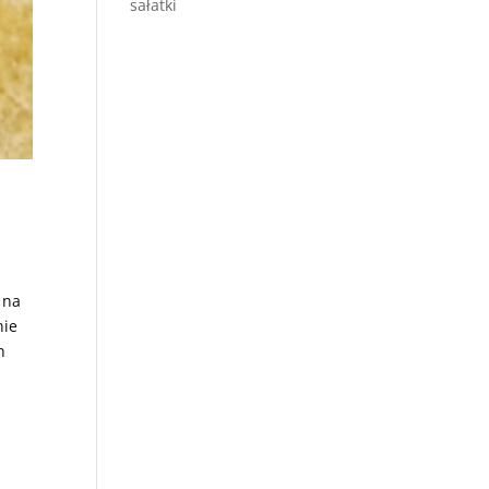
sałatki
 na
nie
h