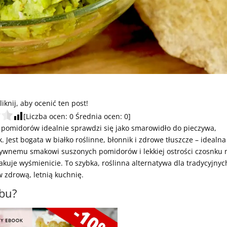
liknij, aby ocenić ten post!
[Liczba ocen:
0
Średnia ocen:
0
]
 pomidorów idealnie sprawdzi się jako smarowidło do pieczywa,
Jest bogata w białko roślinne, błonnik i zdrowe tłuszcze – idealna
ensywnemu smakowi suszonych pomidorów i lekkiej ostrości czosnku 
kuje wyśmienicie. To szybka, roślinna alternatywa dla tradycyjnyc
w zdrową, letnią kuchnię.
obu?