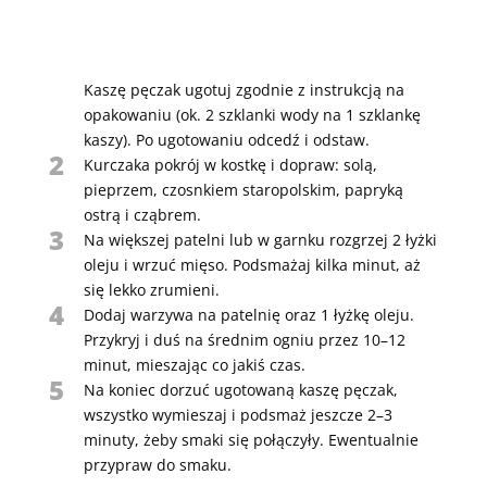
Kaszę pęczak ugotuj zgodnie z instrukcją na
opakowaniu (ok. 2 szklanki wody na 1 szklankę
kaszy). Po ugotowaniu odcedź i odstaw.
2
Kurczaka pokrój w kostkę i dopraw: solą,
pieprzem, czosnkiem staropolskim, papryką
ostrą i cząbrem.
3
Na większej patelni lub w garnku rozgrzej 2 łyżki
oleju i wrzuć mięso. Podsmażaj kilka minut, aż
się lekko zrumieni.
4
Dodaj warzywa na patelnię oraz 1 łyżkę oleju.
Przykryj i duś na średnim ogniu przez 10–12
minut, mieszając co jakiś czas.
5
Na koniec dorzuć ugotowaną kaszę pęczak,
wszystko wymieszaj i podsmaż jeszcze 2–3
minuty, żeby smaki się połączyły. Ewentualnie
przypraw do smaku.