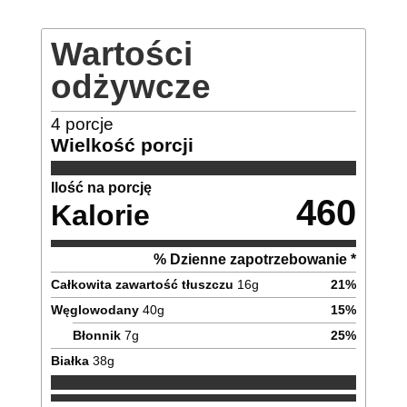
Wartości
odżywcze
4
porcje
Wielkość porcji
Ilość na porcję
460
Kalorie
% Dzienne zapotrzebowanie *
Całkowita zawartość tłuszczu
16
g
21
%
Węglowodany
40
g
15
%
Błonnik
7
g
25
%
Białka
38
g