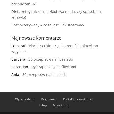
odchudzaniu?
Dieta ketogeniczna – szkodliwa moda, czy sposób na
zdrowie?
Post przerywany – co to jest i jak stosować?
Najnowsze komentarze
Fotograf
-
Placki z cukinii z gulaszem à la placek po
węgiersku
Barbara
-
30 przepisów na fit sałatki
Sebastian
-
Ryż zapiekany ze śliwkami
Ania
-
30 przepisów na fit sałatki
Wybierz dietę
Regulamin
Polityka prywatności
Sklep
Moje konto