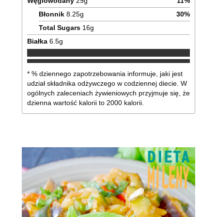
Węglowodany
29
g
11
%
Błonnik
8.25
g
30
%
Total Sugars
16
g
Białka
6.5
g
* % dziennego zapotrzebowania informuje, jaki jest
udział składnika odżywczego w codziennej diecie. W
ogólnych zaleceniach żywieniowych przyjmuje się, że
dzienna wartość kalorii to 2000 kalorii.