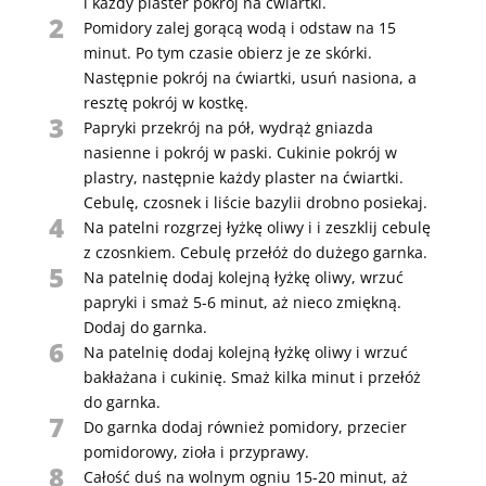
i każdy plaster pokrój na ćwiartki.
2
Pomidory zalej gorącą wodą i odstaw na 15
minut. Po tym czasie obierz je ze skórki.
Następnie pokrój na ćwiartki, usuń nasiona, a
resztę pokrój w kostkę.
3
Papryki przekrój na pół, wydrąż gniazda
nasienne i pokrój w paski. Cukinie pokrój w
plastry, następnie każdy plaster na ćwiartki.
Cebulę, czosnek i liście bazylii drobno posiekaj.
4
Na patelni rozgrzej łyżkę oliwy i i zeszklij cebulę
z czosnkiem. Cebulę przełóż do dużego garnka.
5
Na patelnię dodaj kolejną łyżkę oliwy, wrzuć
papryki i smaż 5-6 minut, aż nieco zmiękną.
Dodaj do garnka.
6
Na patelnię dodaj kolejną łyżkę oliwy i wrzuć
bakłażana i cukinię. Smaż kilka minut i przełóż
do garnka.
7
Do garnka dodaj również pomidory, przecier
pomidorowy, zioła i przyprawy.
8
Całość duś na wolnym ogniu 15-20 minut, aż