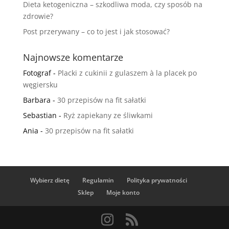
Dieta ketogeniczna – szkodliwa moda, czy sposób na
zdrowie?
Post przerywany – co to jest i jak stosować?
Najnowsze komentarze
Fotograf
-
Placki z cukinii z gulaszem à la placek po
węgiersku
Barbara
-
30 przepisów na fit sałatki
Sebastian
-
Ryż zapiekany ze śliwkami
Ania
-
30 przepisów na fit sałatki
Wybierz dietę
Regulamin
Polityka prywatności
Sklep
Moje konto