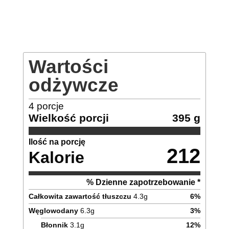
Wartości
odżywcze
4
porcje
Wielkość porcji
395 g
Ilość na porcję
212
Kalorie
% Dzienne zapotrzebowanie *
Całkowita zawartość tłuszczu
4.3
g
6
%
Węglowodany
6.3
g
3
%
Błonnik
3.1
g
12
%