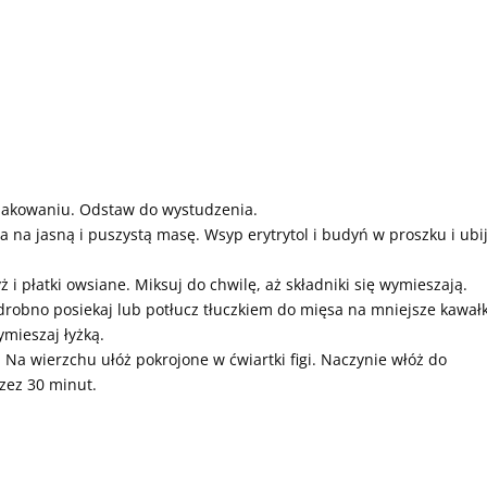
opakowaniu. Odstaw do wystudzenia.
a na jasną i puszystą masę. Wsyp erytrytol i budyń w proszku i ubij
ż i płatki owsiane. Miksuj do chwilę, aż składniki się wymieszają.
 drobno posiekaj lub potłucz tłuczkiem do mięsa na mniejsze kawałk
ymieszaj łyżką.
Na wierzchu ułóż pokrojone w ćwiartki figi. Naczynie włóż do
rzez 30 minut.