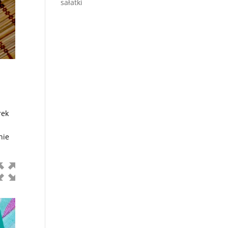
sałatki
rek
nie