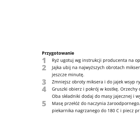
Przygotowanie
1
Ryż ugotuj wg instrukcji producenta na 
2
Jajka ubij na najwyższych obrotach mikser
jeszcze minutę.
3
Zmniejsz obroty miksera i do jajek wsyp ry
4
Gruszki obierz i pokrój w kostkę. Orzechy
Oba składniki dodaj do masy jajecznej i w
5
Masę przełóż do naczynia żaroodpornego. 
piekarnika nagrzanego do 180 C i piecz p