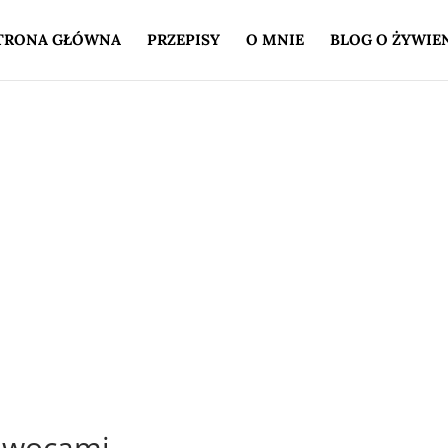
TRONA GŁÓWNA
PRZEPISY
O MNIE
BLOG O ŻYWIE
 owocami