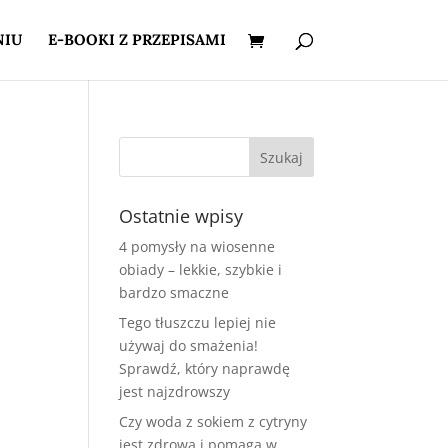
NIU
E-BOOKI Z PRZEPISAMI
Ostatnie wpisy
4 pomysły na wiosenne
obiady – lekkie, szybkie i
bardzo smaczne
Tego tłuszczu lepiej nie
używaj do smażenia!
Sprawdź, który naprawdę
jest najzdrowszy
Czy woda z sokiem z cytryny
jest zdrowa i pomaga w