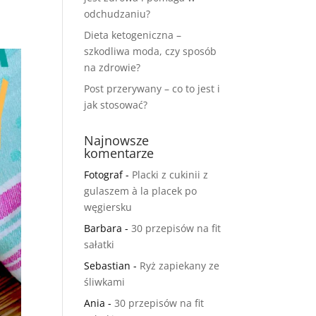
odchudzaniu?
Dieta ketogeniczna –
szkodliwa moda, czy sposób
na zdrowie?
Post przerywany – co to jest i
jak stosować?
Najnowsze
komentarze
Fotograf
-
Placki z cukinii z
gulaszem à la placek po
węgiersku
Barbara
-
30 przepisów na fit
sałatki
Sebastian
-
Ryż zapiekany ze
śliwkami
Ania
-
30 przepisów na fit