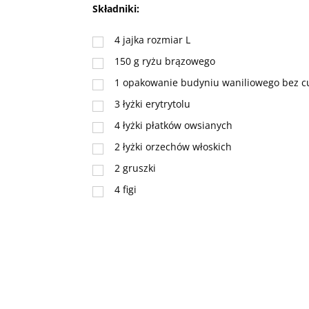
Składniki:
4
jajka rozmiar L
150
g
ryżu brązowego
1
opakowanie budyniu waniliowego bez c
3
łyżki
erytrytolu
4
łyżki
płatków owsianych
2
łyżki
orzechów włoskich
2
gruszki
4
figi