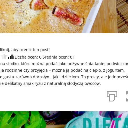
liknij, aby ocenić ten post!
[Liczba ocen:
0
Średnia ocen:
0
]
 na słodko, które można podać jako pożywne śniadanie, podwieczo
nia rodzinne czy przyjęcia – można ją podać na ciepło, z jogurtem,
gustu zarówno dorosłym, jak i dzieciom. To prosty, ale jednocześ
bie delikatny smak ryżu z naturalną słodyczą owoców.