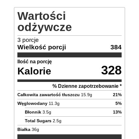
Wartości
odżywcze
3
porcje
Wielkość porcji
384
Ilość na porcję
328
Kalorie
% Dzienne zapotrzebowanie *
Całkowita zawartość tłuszczu
15.9
g
21
%
Węglowodany
11.3
g
5
%
Błonnik
3.5
g
13
%
Total Sugars
2.5
g
Białka
36
g