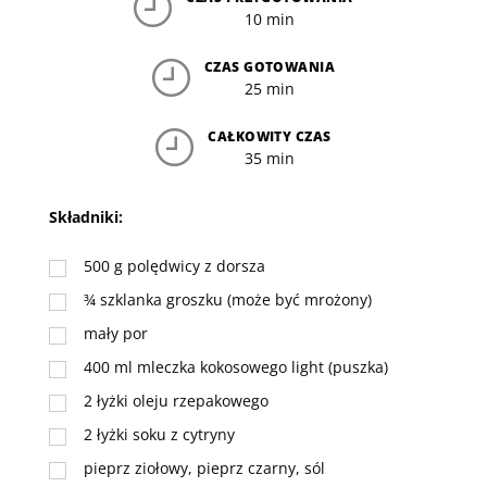
10 min
CZAS GOTOWANIA
25 min
CAŁKOWITY CZAS
35 min
Składniki:
500
g
polędwicy z dorsza
¾
szklanka
groszku (może być mrożony)
mały por
400
ml
mleczka kokosowego light (puszka)
2
łyżki
oleju rzepakowego
2
łyżki
soku z cytryny
pieprz ziołowy, pieprz czarny, sól