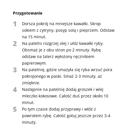
Przygotowanie
1
Dorsza pokrój na mniejsze kawałki. Skrop
sokiem z cytryny, posyp solą i pieprzem. Odstaw
na 15 minut.
2
Na patelni rozgrzej olej i ułóż kawałki ryby.
Obsmaż je z obu stron po 2 minuty. Rybę
odstaw na talerz wyłożony ręcznikiem
papierowym.
3
Na patelnię, gdzie smażyła się ryba wrzuć pora
pokrojonego w paski. Smaż 2-3 minuty, aż
zmięknie.
4
Następnie na patelnię dodaj groszek i wlej
mleczko kokosowe. Całość duś przez około 10
minut.
5
Po tym czasie dodaj przyprawy i włóż z
powrotem rybę. Całość gotuj jeszcze przez 3-4
minuty.