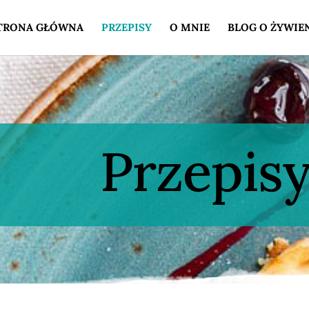
TRONA GŁÓWNA
PRZEPISY
O MNIE
BLOG O ŻYWIE
Przepis