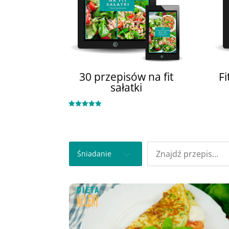
30 przepisów na fit
Fi
sałatki
Oceniono
5.00
na 5
Śniadanie